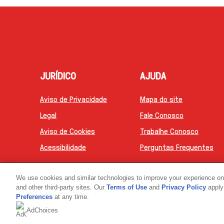
JURÍDICO
AJUDA
Aviso de Privacidade
Mapa do site
Legal
Fale Conosco
Aviso de Cookies
Trabalhe Conosco
Definições de Cookies
Perguntas Frequentes
Acessibilidade
We use cookies and similar technologies to improve your experience on o
and other third-party sites. Our
Terms of Use
and
Privacy Policy
apply 
© 2026 The Magnum Ice Cream Company Todo
Preferences
at any time.
AdChoices
Link opens in new tab