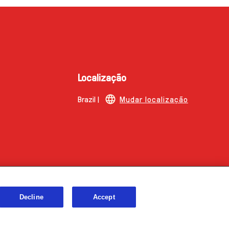
Localização
Brazil |
Mudar localização
Decline
Accept