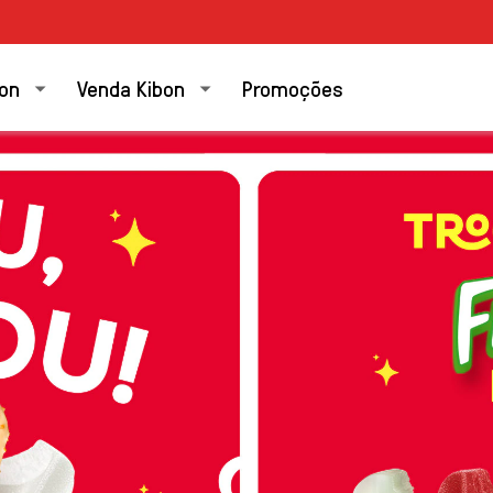
bon
Venda Kibon
Promoções