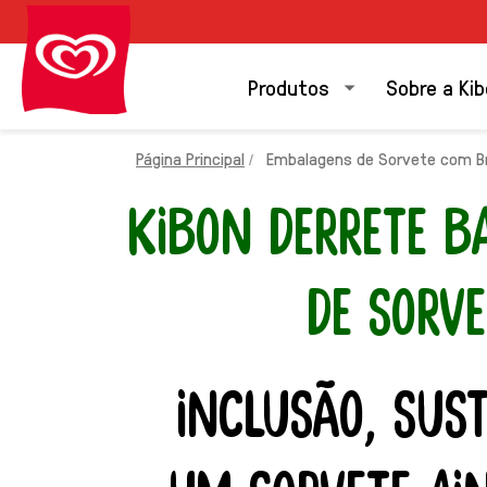
Produtos
Sobre a Ki
Página Principal
Embalagens de Sorvete com Bra
KIBON DERRETE B
DE SORV
INCLUSÃO, SUS