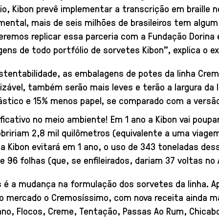
io, Kibon prevê implementar a transcrição em braille 
ntal, mais de seis milhões de brasileiros tem algum t
eremos replicar essa parceria com a Fundação Dorina e 
ens de todo portfólio de sorvetes Kibon”, explica o ex
stentabilidade, as embalagens de potes da linha Crem
lizável, também serão mais leves e terão a largura da
stico e 15% menos papel, se comparado com a versão
cativo no meio ambiente! Em 1 ano a Kibon vai poupar
cobririam 2,8 mil quilômetros (equivalente a uma viage
a Kibon evitará em 1 ano, o uso de 343 toneladas des
e 96 folhas (que, se enfileirados, dariam 37 voltas no
s é a mudança na formulação dos sorvetes da linha. 
o mercado o Cremosíssimo, com nova receita ainda ma
ano, Flocos, Creme, Tentação, Passas Ao Rum, Chicabon