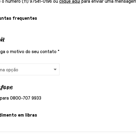
 o número (11) 97541-0196 ou
clique aqui
para enviar uma mensage
untas frequentes
il
diga o motivo do seu contato
*
efone
 para 0800-707 9933
dimento em libras