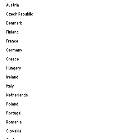
Austria
Czech Republic
Denmark
Finland
France
Germany
Greece
Hungary
Ireland
Italy
Netherlands
Poland
Portugal
Romania
Slovakia