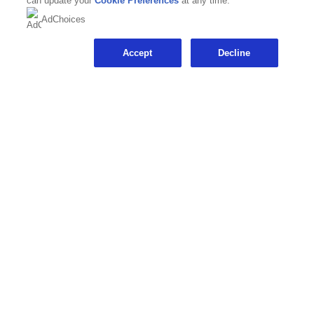
can update your
Cookie Preferences
at any time.
AdChoices
Siga-nos
Accept
Decline
Localização
Brazil |
Mudar localização
© 2026 The Magnum Ice Cream Company Todos os
Direitos Reservados.
Link opens in new tab