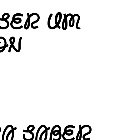
 SER UM
ON
RA SABER