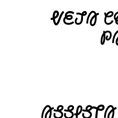
VEJA C
P
ASSISTA