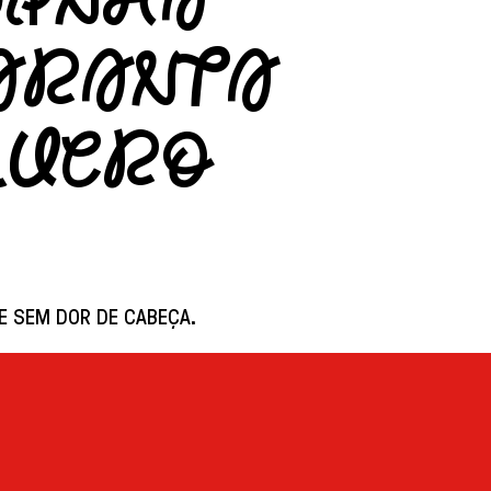
MINHA
GARANTA
LUCRO
 E SEM DOR DE CABEÇA.