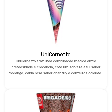
UniCornetto
UniCornetto traz uma combinação mágica entre
cremosidade e crocância, com um sorvete azul sabor
morango, calda rosa sabor chantilly e confeitos coloridos
de chocolate branco. Tudo isso na tradicional casquinha
de Cornetto, dessa vez na versão cor de rosa.