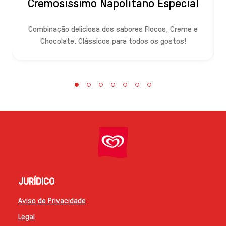
Cremosíssimo Napolitano Especial
Combinação deliciosa dos sabores Flocos, Creme e
U
Chocolate. Clássicos para todos os gostos!
JURÍDICO
Aviso de Privacidade
Legal